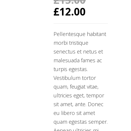
£
12.00
Original
Current
price
price
was:
is:
Pellentesque habitant
£15.00.
£12.00.
morbi tristique
senectus et netus et
malesuada fames ac
turpis egestas.
Vestibulum tortor
quam, feugiat vitae,
ultricies eget, tempor
sit amet, ante. Donec
eu libero sit amet
quam egestas semper.
Aenean ultricies mi