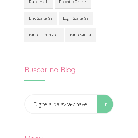
Dulce Maria
Encontro Online
Link Scatter99
Login Scatter99
Parto Humanizado
Parto Natural
Buscar no Blog