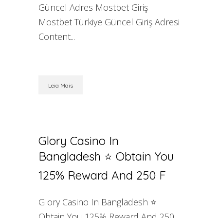
Güncel Adres Mostbet Giriş
Mostbet Türkiye Güncel Giriş Adresi
Content...
Leia Mais
Glory Casino In
Bangladesh ⭐ Obtain You
125% Reward And 250 F
Glory Casino In Bangladesh ⭐
Obtain You 125% Reward And 250