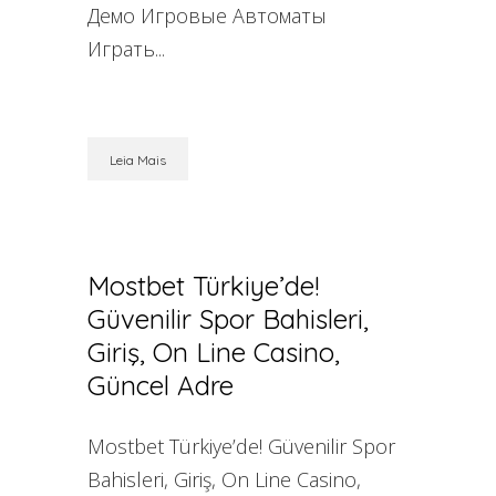
Демо Игровые Автоматы
Играть...
Leia Mais
Mostbet Türkiye’de!
Güvenilir Spor Bahisleri,
Giriş, On Line Casino,
Güncel Adre
Mostbet Türkiye’de! Güvenilir Spor
Bahisleri, Giriş, On Line Casino,