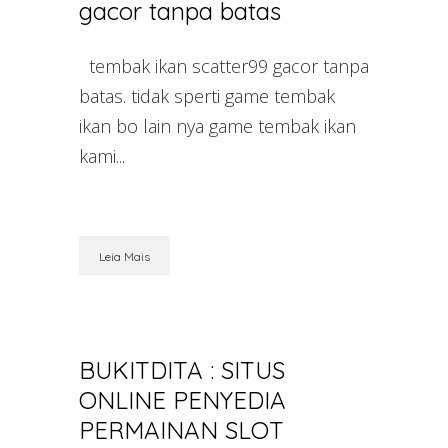
gacor tanpa batas
tembak ikan scatter99 gacor tanpa
batas. tidak sperti game tembak
ikan bo lain nya game tembak ikan
kami...
Leia Mais
BUKITDITA : SITUS
ONLINE PENYEDIA
PERMAINAN SLOT