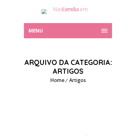
MENU
ARQUIVO DA CATEGORIA:
ARTIGOS
Home
Artigos